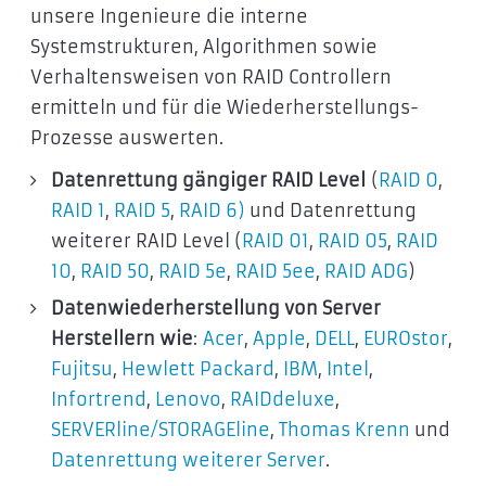
unsere Ingenieure die interne
Systemstrukturen, Algorithmen sowie
Verhaltensweisen von RAID Controllern
ermitteln und für die Wiederherstellungs-
Prozesse auswerten.
Datenrettung gängiger RAID Level
(
RAID 0
,
RAID 1
,
RAID 5
,
RAID 6)
und Datenrettung
weiterer RAID Level (
RAID 01
,
RAID 05
,
RAID
10
,
RAID 50
,
RAID 5e
,
RAID 5ee
,
RAID ADG
)
Datenwiederherstellung von Server
Herstellern wie
:
Acer
,
Apple
,
DELL
,
EUROstor
,
Fujitsu
,
Hewlett Packard
,
IBM
,
Intel
,
Infortrend
,
Lenovo
,
RAIDdeluxe
,
SERVERline/STORAGEline
,
Thomas Krenn
und
Datenrettung weiterer Server
.