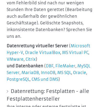
vom Fehlerbild sind nach nur wenigen
Stunden Ihre Daten gerettet (Bearbeitung
auch außerhalb der gewöhnlichen
Geschäftstage). Gelöschte Snapshots,
inkonsistente Datenbanken? Sprechen Sie
uns an.
Datenrettung virtueller Server
(
Microsoft
Hyper-V
,
Oracle VirtualBox
,
MS Virtual PC
,
VMware
,
Citrix
)
und Datenbanken
(
DBF
,
FileMaker
,
MySQL
Server, MariaDB, InnoDB
,
MS SQL
,
Oracle
,
PostgreSQL
,
CMS und DMS
)
Datenrettung: Festplatten - alle
Festplattenhersteller
Ihre interne oder externe Festplatte ist