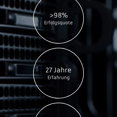
WD My Cloud DL2100
WDBBAZ0120JBK
>98%
WDBBAZ0080JBK
Erfolgsquote
WDBBAZ0040JBK
WDBBAZ0000NBK
WD My Cloud DL4100
WDBNEZ0240KBK
WDBNEZ0160KBK
WDBNEZ0080KBK
27 Jahre
WDBNEZ0000NBK
Erfahrung
WD My Cloud Pro Series PR2100
WDBBCL0160JBK
WDBBCL0160JBK-EESN
WDBBCL0120JBK
WDBBCL0120JBK-EESN