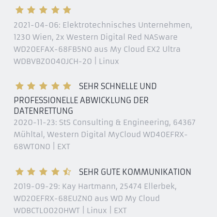
WD My Book Pro
WDBDTB0060JSL
2021-04-06:
Elektrotechnisches Unternehmen,
1230 Wien
, 2x Western Digital Red NASware
WDBDTB0160JSL-EESN
WD20EFAX-68FB5N0 aus My Cloud EX2 Ultra
WDBDTB0080JSL
WDBVBZ0040JCH-20 | Linux
WDBDTB0100JSL
WDBDTB0120JSL
SEHR SCHNELLE UND
WDBDTB0120JSL-EESN
PROFESSIONELLE ABWICKLUNG DER
WDBDTB0160JSL
DATENRETTUNG
WDBDTB0100JSL-EESN
2020-11-23:
StS Consulting & Engineering, 64367
WDBDTB0080JSL-EESN
Mühltal
, Western Digital MyCloud WD40EFRX-
WDBDTB0060JSL-EESN
68WT0N0 | EXT
WD My Book Studio
SEHR GUTE KOMMUNIKATION
WDBHML0040HAL
2019-09-29:
Kay Hartmann, 25474 Ellerbek
,
WDBHML0030HAL
WD20EFRX-68EUZN0 aus WD My Cloud
WDBHML0020HAL
WDBCTL0020HWT | Linux | EXT