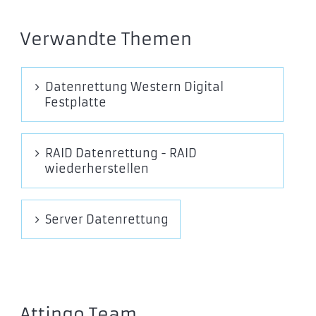
WDBVBZ0040JCH
WDBVBZ0040JCH-EESN
Verwandte Themen
WDBVBZ0000NCH
WDBVBZ0000NCH-EESN
WD My Cloud EX4
Datenrettung Western Digital
Festplatte
WDBWWD0240KBK
WDBWWD0200KBK
WDBWWD0160KBK
RAID Datenrettung - RAID
WDBWWD0120KBK
wiederherstellen
WDBWWD0080KBK
WDBWWD0000NBK
Server Datenrettung
WD My Cloud EX2100
WDBWAZ0120JBK
WDBWAZ0080JBK
WDBWAZ0040JBK
WDBWAZ0000NBK
Attingo Team