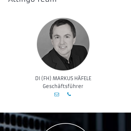
WD My Cloud EX4100
WDBWZE0560KBK
WDBWZE0560KBK-EESN
WDBWZE0400KBK
WDBWZE0400KBK-EESN
WDBWZE0320KBK
WDBWZE0320KBK-EESN
WDBWZE0240KBK
WDBWZE0240KBK-EESN
DI (FH) MARKUS HÄFELE
WDBWZE0160KBK
Geschäftsführer
WDBWZE0160KBK-EESN
WDBWZE0080KBK
WDBWZE0080KBK-EESN
WDBWZE0000NBK
WDBWZE0000NBK-EESN