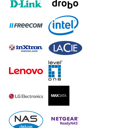
WD My Cloud
WDBCTL0080HWT
WDBCTL0080HWT-EESN
WDBCTL0060HWT
WDBCTL0060HWT-EESN
WDBCTL0040HWT
WDBCTL0040HWT-EESN
WDBCTL0030HWT
WDBCTL0030HWT-EESN
WDBCTL0020HWT
WDBCTL0020HWT-EESN
WD My Cloud EX2
WDBVKW0120JCH
WDBVKW0100JCH
WDBVKW0080JCH
WDBVKW0060JCH