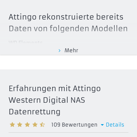
Attingo rekonstruierte bereits
Daten von folgenden Modellen
WD Elements
Mehr
WDBWLG0050HBK
WDBWLG0040HBK
WDBWLG0030HBK
WDBWLG0020HBK
Erfahrungen mit Attingo
WD My Book
WDBFJK0080HBK
Western Digital NAS
WDBFJK0060HBK
Datenrettung
WDBFJK0040HBK
WDBFJK0030HBK
109
Bewertungen
Details
WDBFJK0020HBK