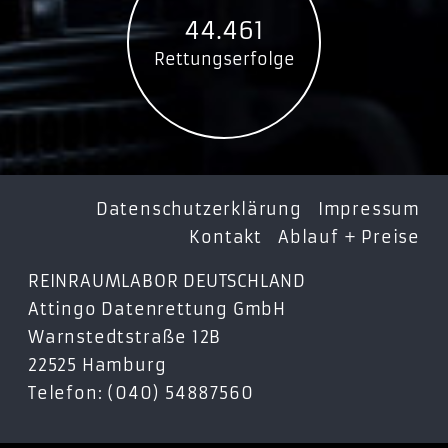
WDBBCL0080JB
44.461
KWDBBCL0080JBK-EESN
Rettungserfolge
WDBBCL0200JBK
WDBBCL0200JBK-EESN
WDBBCL0040JBK
WDBBCL0040JBK-EESN
WDBBCL0000NBK
WDBBCL0000NBK-EESN
Datenschutzerklärung
Impressum
WD My Cloud Pro Series PR4100
Kontakt
Ablauf + Preise
WDBNFA0320KBK
REINRAUMLABOR DEUTSCHLAND
WDBNFA0320KBK-EESN
Attingo Datenrettung GmbH
WDBNFA0240KBK
Warnstedtstraße 12B
WDBNFA0240KBK-EESN
22525 Hamburg
WDBNFA0160KBK
Telefon: (040) 54887560
WDBNFA0160KBK-EESN
WDBNFA0400KBK