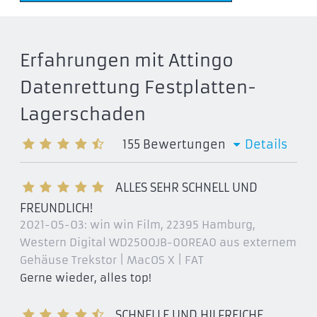
Erfahrungen mit Attingo
Datenrettung Festplatten-
Lagerschaden
155
Bewertungen
Details
ALLES SEHR SCHNELL UND
FREUNDLICH!
2021-05-03:
win win Film, 22395 Hamburg
,
Western Digital WD2500JB-00REA0 aus externem
Gehäuse Trekstor | MacOS X | FAT
Gerne wieder, alles top!
SCHNELLE UND HILFREICHE