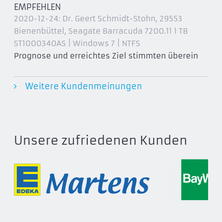
EMPFEHLEN
2020-12-24:
Dr. Geert Schmidt-Stohn, 29553
Seagate Barracuda 7200.9
Bienenbüttel
, Seagate Barracuda 7200.11 1 TB
ST340211AS
ST1000340AS | Windows 7 | NTFS
ST3402111AS
Prognose und erreichtes Ziel stimmten überein
ST380211AS
ST380811AS
Weitere Kundenmeinungen
ST3802110AS
ST3808110AS
ST3120211AS
ST3120213AS
Unsere zufriedenen Kunden
ST3120811AS
ST3120813AS
ST3160211AS
ST3160212AS
ST3160811AS
ST3160812AS