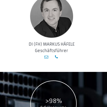
ST31500341AS
Seagate Barracuda 7200.12
ST3160318AS
ST3250318AS
ST3320418AS
DI (FH) MARKUS HÄFELE
ST3500410AS
Geschäftsführer
ST3500418AS
ST3750528AS
ST31000528AS
ST3160316AS
ST3250312AS
ST3320413AS
ST3500413AS
>98%
ST3750525AS