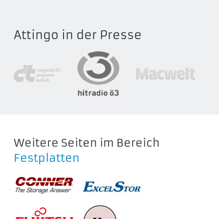
ST3200827AS
ST3250624AS
Attingo in der Presse
ST3250824AS
ST3300622AS
ST3300822AS
ST3320633AS
ST3320833AS
ST3400633AS
ST3400833AS
ST3500641AS
Weitere Seiten im Bereich
ST3500841AS
Festplatten
Seagate Barracuda 7200.10
ST380215AS
ST380815AS