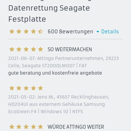
Datenrettung Seagate
Seagate Barracuda 7200.8
ST3200826A
Festplatte
ST3200826AS
600
Bewertungen
Details
ST3250623A
ST3250623AS
SO WEITERMACHEN
ST3250823A
ST3250823AS
2021-06-07:
Attingo Partnerunternehmen, 29223
Celle
, Seagate ST2000LM007 | FAT
ST3300631A
gute beratung und kostenfreie angebote
ST3300631AS
ST3300831A
ST3300831AS
2021-05-02:
Jens M., 45657 Recklinghausen
,
ST3400632A
HD204UI aus externem Gehäuse Samsung
ST3400632AS
EcoGreen F4 | Windows 10 | NTFS
ST3400832A
ST3400832AS
WÜRDE ATTINGO WEITER