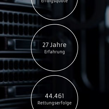
Erfolgsquote
ST31000524AS
Seagate Barracuda 7200.12 XT
ST32000641AS
ST33000651AS
Seagate Barracuda 7200.13 XT
27 Jahre
ST4000DX000
Erfahrung
Seagate Barracuda 7200.14
ST250DM000
ST320DM000
ST500DM002
44.461
ST750DM003
ST1000DM003
Rettungserfolge