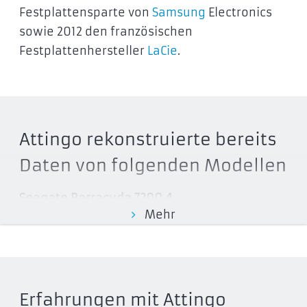
Festplattensparte von
Samsung
Electronics
sowie 2012 den französischen
Festplattenhersteller
LaCie
.
Attingo rekonstruierte bereits
Daten von folgenden Modellen
Seagate Barracuda 7200.4
Mehr
ST320011A
ST340016A
ST360021A
ST380021A
Erfahrungen mit Attingo