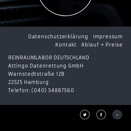
ST1500DM003
ST2000DM001
ST3000DM001
Datenschutzerklärung
Impressum
Seagate Barracuda LP 5900
Kontakt
Ablauf + Preise
ST3500412AS
ST31000520AS
REINRAUMLABOR DEUTSCHLAND
ST31500541AS
Attingo Datenrettung GmbH
ST32000542AS
Warnstedtstraße 12B
22525 Hamburg
Telefon: (040) 54887560
Seagate Barracuda Green
ST1000DL002
ST1500DL003



ST2000DL003