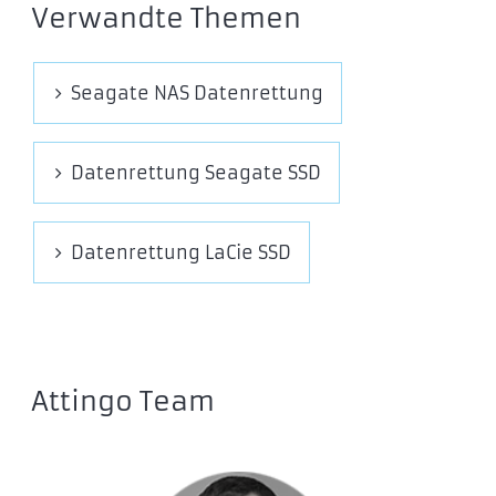
Verwandte Themen
ST3500830AS
ST3750640AS
ST3750840AS
Seagate NAS Datenrettung
Seagate Barracuda 7200.11
Datenrettung Seagate SSD
ST3160813AS
ST3320613AS
Datenrettung LaCie SSD
ST3500320AS
ST3500620AS
ST3500820AS
ST3640323AS
ST3750630AS
Attingo Team
ST3750330AS
ST31000333AS
ST31000340AS