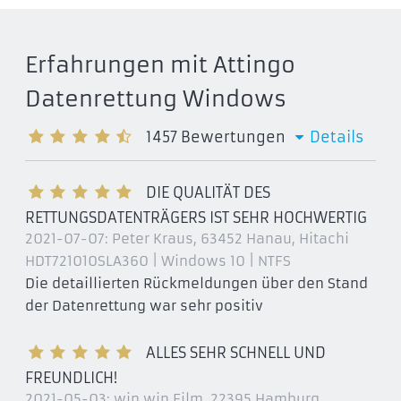
Erfahrungen mit Attingo
Datenrettung Windows
1457
Bewertungen
Details
DIE QUALITÄT DES
RETTUNGSDATENTRÄGERS IST SEHR HOCHWERTIG
2021-07-07:
Peter Kraus, 63452 Hanau
, Hitachi
HDT721010SLA360 | Windows 10 | NTFS
Die detaillierten Rückmeldungen über den Stand
der Datenrettung war sehr positiv
ALLES SEHR SCHNELL UND
FREUNDLICH!
2021-05-03:
win win Film, 22395 Hamburg
,