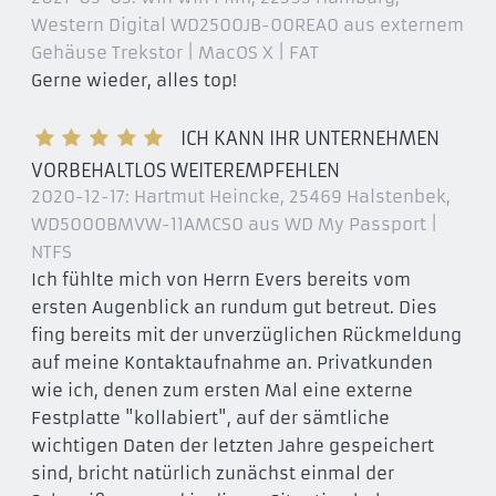
Western Digital WD2500JB-00REA0 aus externem
Gehäuse Trekstor | MacOS X | FAT
Gerne wieder, alles top!
ICH KANN IHR UNTERNEHMEN
VORBEHALTLOS WEITEREMPFEHLEN
2020-12-17:
Hartmut Heincke, 25469 Halstenbek
,
WD5000BMVW-11AMCS0 aus WD My Passport |
NTFS
Ich fühlte mich von Herrn Evers bereits vom
ersten Augenblick an rundum gut betreut. Dies
fing bereits mit der unverzüglichen Rückmeldung
auf meine Kontaktaufnahme an. Privatkunden
wie ich, denen zum ersten Mal eine externe
Festplatte "kollabiert", auf der sämtliche
wichtigen Daten der letzten Jahre gespeichert
sind, bricht natürlich zunächst einmal der