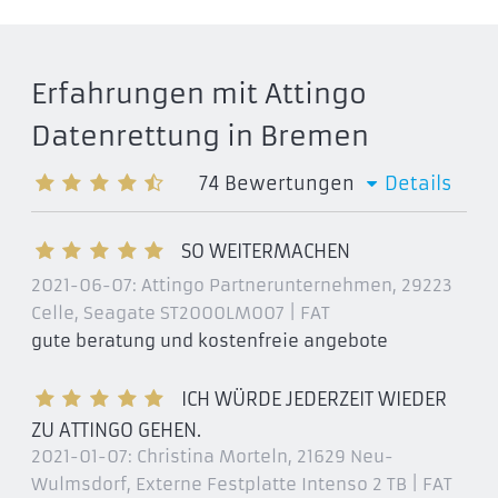
Erfahrungen mit Attingo
Datenrettung in Bremen
74
Bewertungen
Details
SO WEITERMACHEN
2021-06-07:
Attingo Partnerunternehmen, 29223
Celle
, Seagate ST2000LM007 | FAT
gute beratung und kostenfreie angebote
ICH WÜRDE JEDERZEIT WIEDER
ZU ATTINGO GEHEN.
2021-01-07:
Christina Morteln, 21629 Neu-
Wulmsdorf
, Externe Festplatte Intenso 2 TB | FAT