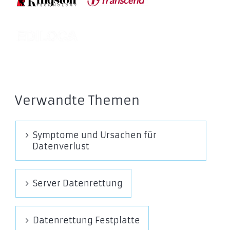
LSL280X512G-RNSNG
LSL280X002T-RNSNG
Lexar Dual Drive Portable SSD D70E
LD70EXX512G-RNSNG
LD70EXX001T-RNSN
LD70EXX002T-RNSNG
Verwandte Themen
Symptome und Ursachen für
Datenverlust
Server Datenrettung
Datenrettung Festplatte