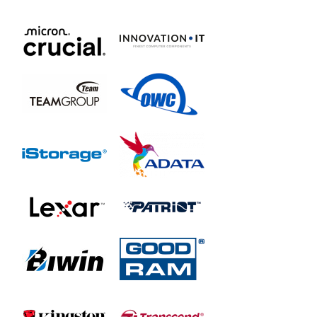
Lexar SL600 Portable SSD
LSL600X512G-RNBNG
LSL600X001T-RNBNG
LSL600X002T-RNBNG
Lexar SL660 BLAZE Gaming Portable SSD
LSL660X001T-RNNNG
LSL660X512G-RNNNG
Lexar Professional Go Portable SSD (SL400)
LSL400X002T-RNBNG
LSL400X002T-RNSNG
LSL400X001T-RNBNG
LSL400X001T-RNSNG
Lexar TouchLock Portable SSD
LSL280X001T-RNSNG