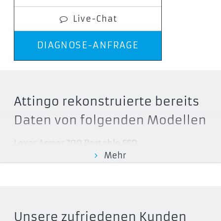
Live-Chat
DIAGNOSE-ANFRAGE
Attingo rekonstruierte bereits
Daten von folgenden Modellen
Lexar Armor 700 Portable SSD
Mehr
LAR700X002T-RNBNG
LAR700X001T-RNBNG
LAR700X004T-RNBNG
Lexar ES3 Portable SSD
Unsere zufriedenen Kunden
LES3XXX002T-RNSNG