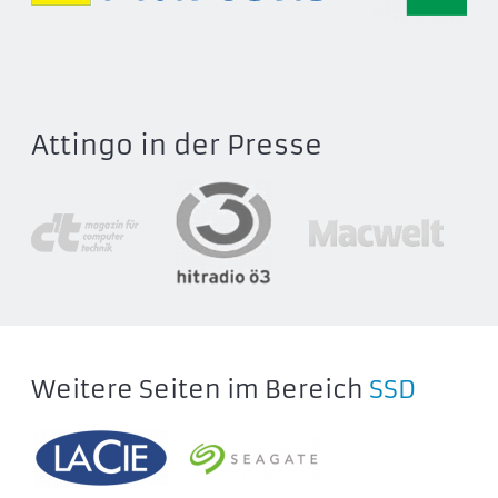
BPD200002TB-RGZ
BPD200004TB-RGZ
BPD200001TB-RGL
BPD200002TB-RGL
BPD200004TB-RGL
Attingo in der Presse
BPD200001TB-RGH
BPD200002TB-RGH
BPD200004TB-RGH
Weitere Seiten im Bereich
SSD