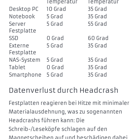
Temperatur
Temperatur
Desktop PC
10 Grad
35 Grad
Notebook
5 Grad
35 Grad
Server
5 Grad
55 Grad
Festplatte
SSD
0 Grad
60 Grad
Externe
5 Grad
35 Grad
Festplatte
NAS-System
5 Grad
35 Grad
Tablet
0 Grad
35 Grad
Smartphone
5 Grad
35 Grad
Datenverlust durch Headcrash
Festplatten reagieren bei Hitze mit minimaler
Materialausdehnung, was zu sogenannten
Headcrashs führen kann: Die
Schreib-/Leseköpfe schlagen auf den
Magnetscheiben auf und beschädigen dabei