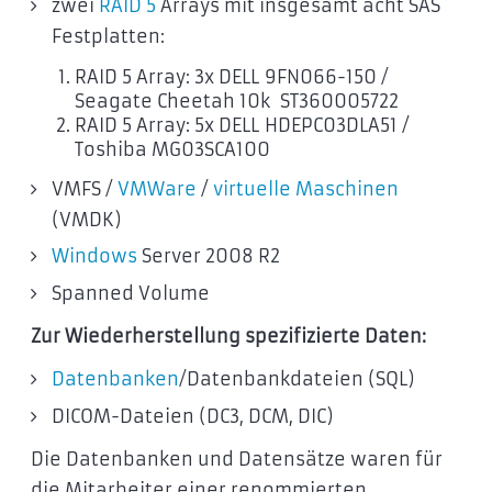
zwei
RAID 5
Arrays mit insgesamt acht SAS
Festplatten:
RAID 5 Array: 3x DELL 9FN066-150 /
Seagate Cheetah 10k ST360005722
RAID 5 Array: 5x DELL HDEPC03DLA51 /
Toshiba MG03SCA100
VMFS /
VMWare
/
virtuelle Maschinen
(VMDK)
Windows
Server 2008 R2
Spanned Volume
Zur Wiederherstellung spezifizierte Daten:
Datenbanken
/Datenbankdateien (SQL)
DICOM-Dateien (DC3, DCM, DIC)
Die Datenbanken und Datensätze waren für
die Mitarbeiter einer renommierten