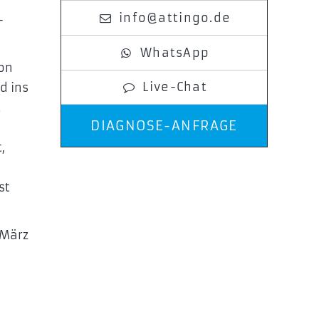
info@attingo.de
-
WhatsApp
on
Live-Chat
d ins
t
DIAGNOSE-ANFRAGE
,
st
 März