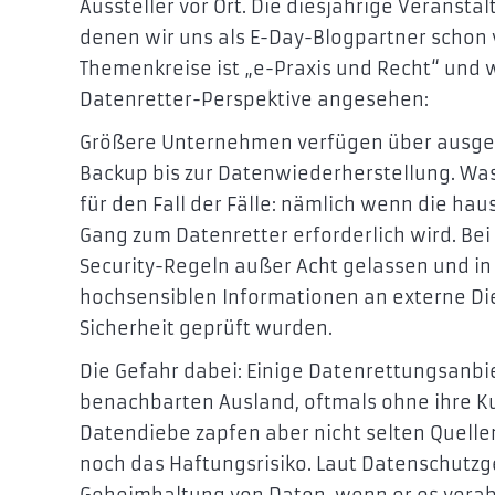
Aussteller vor Ort. Die diesjährige Veranst
denen wir uns als E-Day-Blogpartner schon
Themenkreise ist „e-Praxis und Recht“ und 
Datenretter-Perspektive angesehen:
Größere Unternehmen verfügen über ausgef
Backup bis zur Datenwiederherstellung. Was 
für den Fall der Fälle: nämlich wenn die 
Gang zum Datenretter erforderlich wird. Bei
Security-Regeln außer Acht gelassen und in
hochsensiblen Informationen an externe Die
Sicherheit geprüft wurden.
Die Gefahr dabei: Einige Datenrettungsanb
benachbarten Ausland, oftmals ohne ihre Ku
Datendiebe zapfen aber nicht selten Quelle
noch das Haftungsrisiko. Laut Datenschutzge
Geheimhaltung von Daten, wenn er es verab