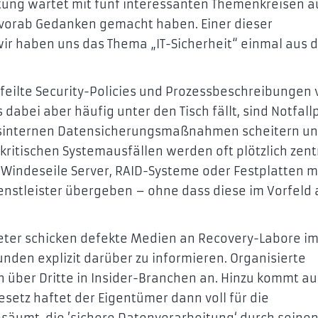
altung wartet mit fünf interessanten Themenkreisen au
 vorab Gedanken gemacht haben. Einer dieser
wir haben uns das Thema „IT-Sicherheit“ einmal aus 
eilte Security-Policies und Prozessbeschreibungen
dabei aber häufig unter den Tisch fällt, sind Notfall
hausinternen Datensicherungsmaßnahmen scheitern un
 kritischen Systemausfällen werden oft plötzlich zent
 Windeseile Server, RAID-Systeme oder Festplatten m
nstleister übergeben – ohne dass diese im Vorfeld 
ieter schicken defekte Medien an Recovery-Labore i
nden explizit darüber zu informieren. Organisierte
n über Dritte in Insider-Branchen an. Hinzu kommt a
setz haftet der Eigentümer dann voll für die
säumt, die ’sichere Datenverarbeitung‘ durch seine